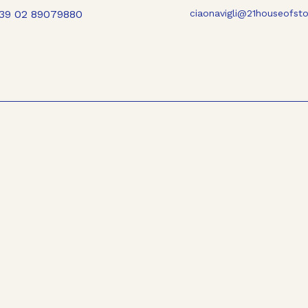
39 02 89079880
ciaonavigli@21houseofst