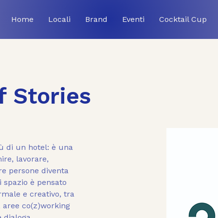
Home
Locali
Brand
Eventi
Cocktail Cup
f Stories
ù di un hotel: è una 
e, lavorare, 
re persone diventa 
i spazio è pensato 
male e creativo, tra 
 aree co(z)working 
 dialoga 