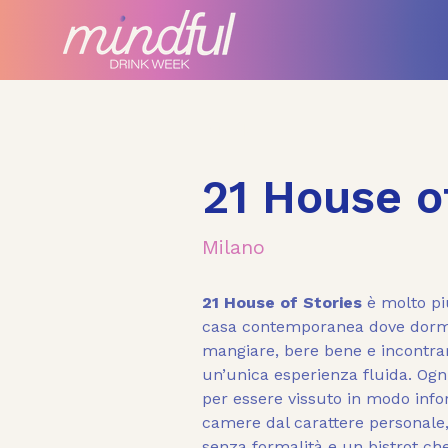
< Back
21 House o
Milano
21 House of Stories
 è molto pi
casa contemporanea dove dormir
mangiare, bere bene e incontra
un’unica esperienza fluida. Ogn
per essere vissuto in modo infor
camere dal carattere personale,
senza formalità e un bistrot che