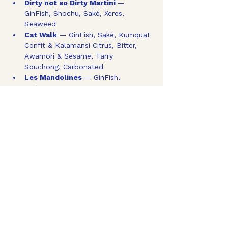
Dirty not so Dirty Martini 
— 
GinFish, Shochu, Saké, Xeres, 
Seaweed
Cat Walk 
— GinFish, Saké, Kumquat 
Confit & Kalamansi Citrus, Bitter, 
Awamori & Sésame, Tarry 
Souchong, Carbonated
Les Mandolines 
— GinFish, 
Apéritivo & Bitter, Pomelo, Mustard 
& Sicilian Passion Fruit
Mostra di più
BEVI CONSAPEVOLMENTE
Informativa sulla privacy