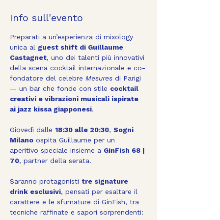
Info sull'evento
Preparati a un’esperienza di mixology 
unica al 
guest shift di Guillaume 
Castagnet
, uno dei talenti più innovativi 
della scena cocktail internazionale e co-
fondatore del celebre 
Mesures
 di Parigi 
— un bar che fonde con stile 
cocktail 
creativi e vibrazioni musicali ispirate 
ai jazz kissa giapponesi
.
Giovedì dalle 
18:30 alle 20:30
, 
Sogni 
Milano
 ospita Guillaume per un 
aperitivo speciale insieme a 
GinFish 68 | 
70
, partner della serata. 
Saranno protagonisti 
tre signature 
drink esclusivi
, pensati per esaltare il 
carattere e le sfumature di GinFish, tra 
tecniche raffinate e sapori sorprendenti: